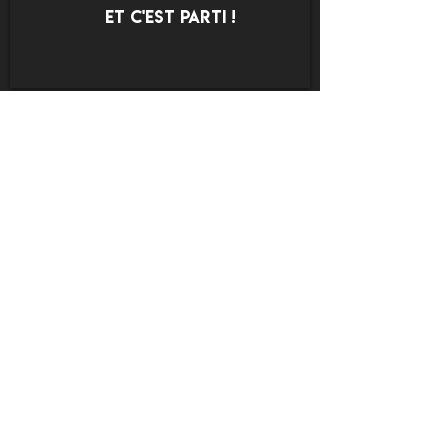
ET C'EST PARTI !
Contactez-nous !
hello@lightontri.com
Tél. :
06 37 08 97 57
Règlement
SUIVEZ-nous !