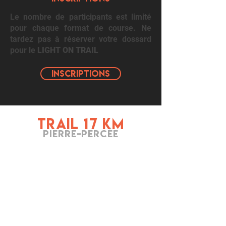
Le nombre de participants est limité
pour chaque format de course. Ne
tardez pas à réserver votre dossard
pour le
LIGHT ON TRAIL
INSCRIPTIONS
TRAIL 17 KM
PIERRE-PERCÉE