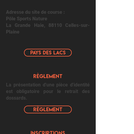
Adresse du site de course :
Pôle Sports Nature
La Grande Haie, 88110 Celles-sur-
Plaine
PAYS DES LACS
RèGLEMENT
La présentation d'une pièce d'identité
est obligatoire pour le retrait des
dossards.
Règlement
Inscriptions